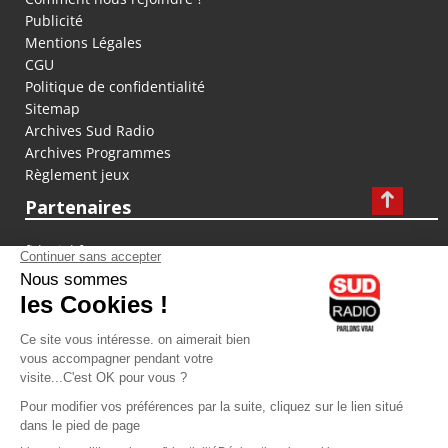
Publicité
Mentions Légales
CGU
Politique de confidentialité
Sitemap
Archives Sud Radio
Archives Programmes
Règlement jeux
Partenaires
fiducial.fr
lyoncapitale.fr
olympique-et-lyonnais.com
L'application Iphone / Android
Téléchargez l'application
Les cookies