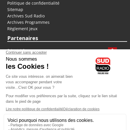
Politique de confidentialité
Sitemap
Archives Sud Radio
Archives Programmes
Règlement jeux
Partenaires
fiducial.fr
lyoncapitale.fr
olympique-et-lyonnais.com
L'application Iphone / Android
Téléchargez l'application
Les cookies
Gestion des cookies