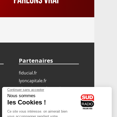
Partenaires
fiducial.fr
lyoncapitale.fr
olympique-et-lyonnais.com
L'application Iphone
/ Android