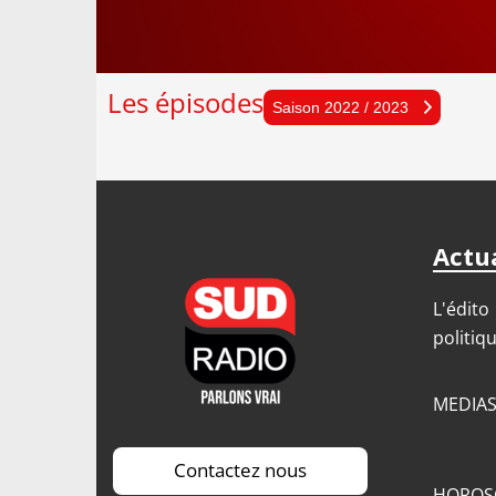
Les épisodes
Sais
Saison 2022 / 2023
Sais
Sais
Sais
Actua
Sais
L'édito
politiq
MEDIA
Contactez nous
HOROS