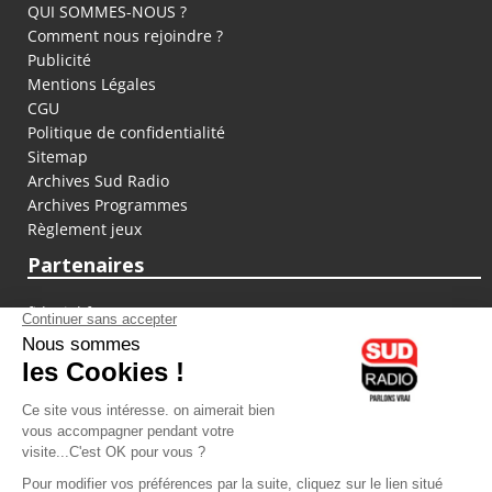
QUI SOMMES-NOUS ?
Comment nous rejoindre ?
Publicité
Mentions Légales
CGU
Politique de confidentialité
Sitemap
Archives Sud Radio
Archives Programmes
Règlement jeux
Partenaires
fiducial.fr
lyoncapitale.fr
olympique-et-lyonnais.com
L'application Iphone / Android
Téléchargez l'application