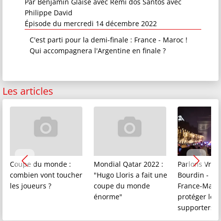
Par
Benjamin Glaise
avec
Rémi dos Santos
avec
Philippe David
Épisode du mercredi 14 décembre 2022
C'est parti pour la demi-finale : France - Maroc !
Qui accompagnera l'Argentine en finale ?
Les articles
Coupe du monde :
Mondial Qatar 2022 :
Parlons Vrai 
combien vont toucher
"Hugo Lloris a fait une
Bourdin - De
les joueurs ?
coupe du monde
France-Maroc 
énorme"
protéger les
supporters"