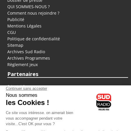
Dossier de presse
QUI SOMMES-NOUS ?
Comment nous rejoindre ?
Publicité
Mentions Légales
CGU
Politique de confidentialité
Sitemap
Archives Sud Radio
Archives Programmes
Règlement jeux
Partenaires
fiducial.fr
lyoncapitale.fr
olympique-et-lyonnais.com
L'application Iphone / Android
Téléchargez l'application