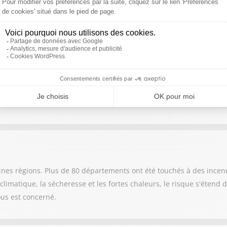
agir en mobilisant ses propres moyens et en coupant des arbres afi
,
ent dans l’enclave espagnole de Ceuta en l’espace de quelques heur
-elle été possible ? Quelles pourraient être les conséquences ? Su
nes régions. Plus de 80 départements ont été touchés à des incen
imatique, la sécheresse et les fortes chaleurs, le risque s'étend dé
us est concerné.