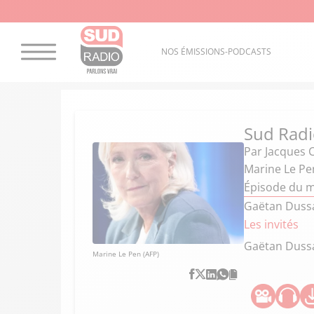
NOS ÉMISSIONS-PODCASTS
Sud Radi
Par
Jacques 
Marine Le Pe
Épisode du me
Gaëtan Dussa
Les invités
Gaëtan Duss
Marine Le Pen (AFP)