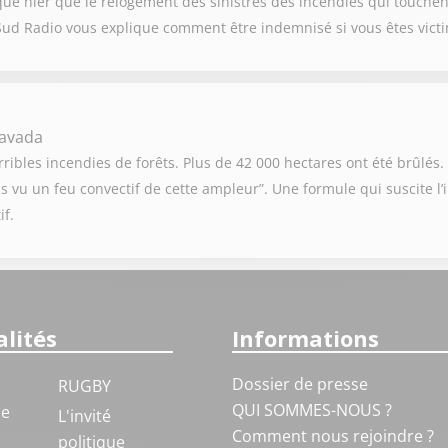
qué hier que le relogement des sinistrés des incendies qui touche
Sud Radio vous explique comment être indemnisé si vous êtes victi
havada
ribles incendies de forêts. Plus de 42 000 hectares ont été brûlés. 
s vu un feu convectif de cette ampleur”. Une formule qui suscite l
if.
lités
Informations
Dossier de presse
RUGBY
QUI SOMMES-NOUS ?
ue
L'invité
Comment nous rejoindre ?
politique