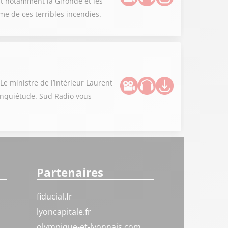
nt notamment la Gironde et les
me de ces terribles incendies.
Le ministre de l’Intérieur Laurent
’inquiétude. Sud Radio vous
Partenaires
fiducial.fr
lyoncapitale.fr
olympique-et-lyonnais.com