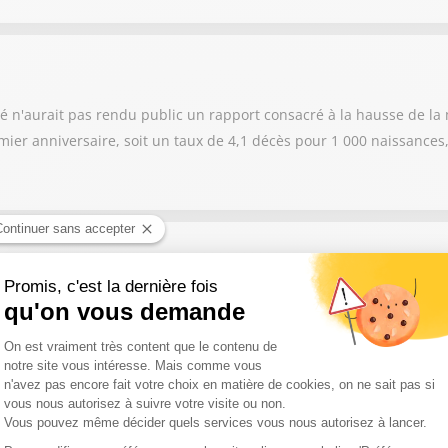
é n'aurait pas rendu public un rapport consacré à la hausse de la m
ier anniversaire, soit un taux de 4,1 décès pour 1 000 naissances,
xonMobil et Chevron, qu'il juge excessifs et accuse les groupes pét
it au Moyen-Orient.