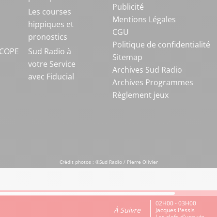
Publicité
S
Les courses
Mentions Légales
hippiques et
CGU
pronostics
Politique de confidentialité
COPE
Sud Radio à
Sitemap
votre Service
Archives Sud Radio
avec Fiducial
Archives Programmes
Règlement jeux
Crédit photos : ©Sud Radio / Pierre Olivier
02H00 - 03H00
À Suivre
Jacques Pessis
Les clefs d'une vie