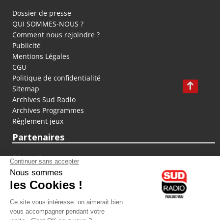
Dossier de presse
QUI SOMMES-NOUS ?
Comment nous rejoindre ?
Publicité
Mentions Légales
CGU
Politique de confidentialité
Sitemap
Archives Sud Radio
Archives Programmes
Règlement jeux
Partenaires
fiducial.fr
lyoncapitale.fr
olympique-et-lyonnais.com
L'application Iphone / Android