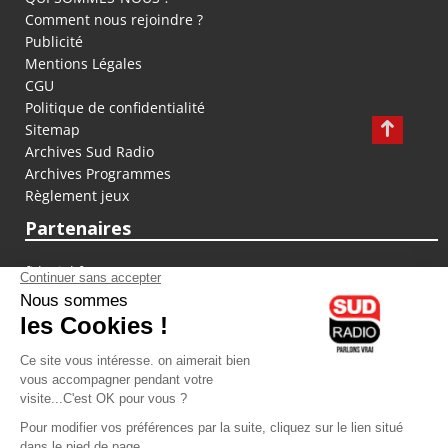
Comment nous rejoindre ?
Publicité
Mentions Légales
CGU
Politique de confidentialité
Sitemap
Archives Sud Radio
Archives Programmes
Règlement jeux
Partenaires
fiducial.fr
lyoncapitale.fr
olympique-et-lyonnais.com
L'application Iphone / Android
Téléchargez l'application