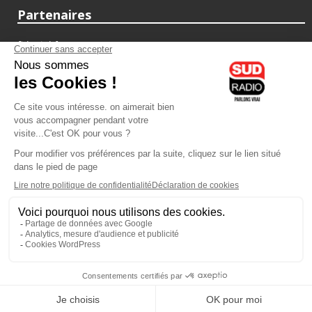
Partenaires
fiducial.fr
lyoncapitale.fr
olympique-et-lyonnais.com
L'application Iphone / Android
Téléchargez l'application
Les cookies
Gestion des cookies
Crédit photos : ©Sud Radio / Pierre Olivier
10H00 - 12H00
07H00
-
10H00
Laurence Péraud et Jean-Luc
Laurence Péraud
Moreau
Le Grand Matin Week-end
On parle auto