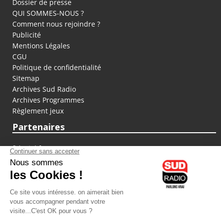
Dossier de presse
QUI SOMMES-NOUS ?
Comment nous rejoindre ?
Publicité
Mentions Légales
CGU
Politique de confidentialité
Sitemap
Archives Sud Radio
Archives Programmes
Règlement jeux
Partenaires
fiducial.fr
lyoncapitale.fr
olympique-et-lyonnais.com
L'application Iphone / Android
Téléchargez l'application