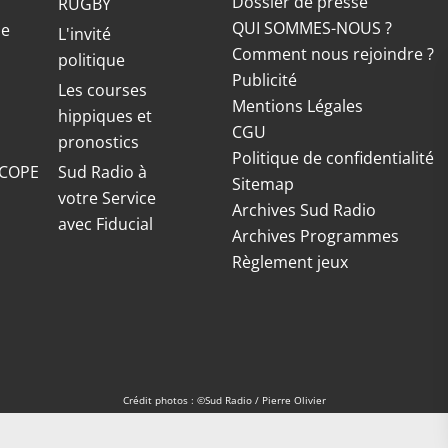
Dossier de presse
RUGBY
QUI SOMMES-NOUS ?
ue
L'invité
Comment nous rejoindre ?
politique
Publicité
S
Les courses
Mentions Légales
hippiques et
CGU
pronostics
Politique de confidentialité
COPE
Sud Radio à
Sitemap
votre Service
Archives Sud Radio
avec Fiducial
Archives Programmes
Règlement jeux
Crédit photos : ©Sud Radio / Pierre Olivier