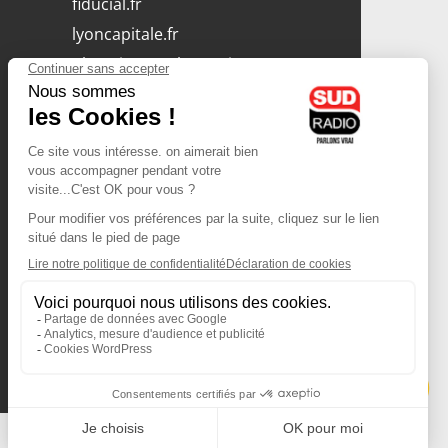
fiducial.fr
lyoncapitale.fr
olympique-et-lyonnais.com
L'application Iphone
/ Android
Téléchargez l'application
Les cookies
Gestion des cookies