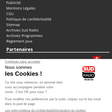
Publicité
Mentions Légales
CGU
Politique de confidentialité
Sitemap
Archives Sud Radio
Archives Programmes
Règlement jeux
Partenaires
fiducial.fr
lyoncapitale.fr
olympique-et-lyonnais.com
L'application Iphone / Android
Téléchargez l'application
Les cookies