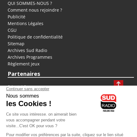
QUI SOMMES-NOUS ?
Comment nous rejoindre ?
Publicité
Mentions Légales
CGU
Politique de confidentialité
Sitemap
Archives Sud Radio
Archives Programmes
Règlement jeux
Partenaires
fiducial.fr
lyoncapitale.fr
olympique-et-lyonnais.com
L'application Iphone / Android
Téléchargez l'application