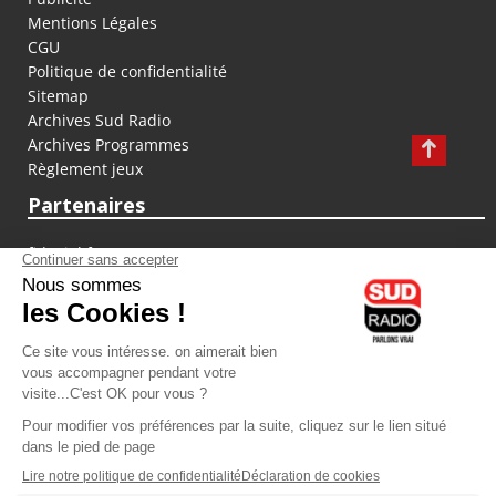
Mentions Légales
CGU
Politique de confidentialité
Sitemap
Archives Sud Radio
Archives Programmes
Règlement jeux
Partenaires
fiducial.fr
lyoncapitale.fr
olympique-et-lyonnais.com
L'application Iphone / Android
Téléchargez l'application
Les cookies