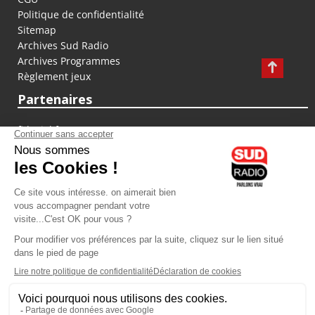
Politique de confidentialité
Sitemap
Archives Sud Radio
Archives Programmes
Règlement jeux
Partenaires
fiducial.fr
lyoncapitale.fr
olympique-et-lyonnais.com
L'application Iphone / Android
Téléchargez l'application
Les cookies
Gestion des cookies