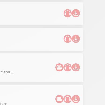
re réseau…
 Lyon