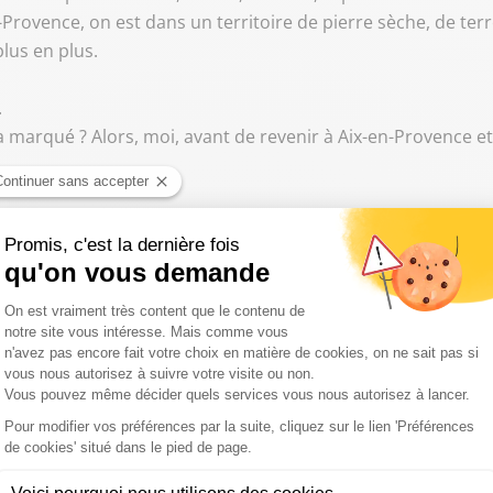
n-Provence, on est dans un territoire de pierre sèche, de terr
plus en plus.
.
s a marqué ? Alors, moi, avant de revenir à Aix-en-Provence e
n Australie et en Indonésie.
l'architecture de la lumière, comme fait Louis Barragan.
les couleurs, les matières et la lumière naturelle.
e, le Mexique, l'Australie, l'Indonésie.
 et présidente de la société Massary & Co, architecte à Aix-e