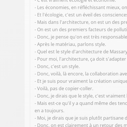
- C'est vraiment écologie et économie.
- Les économies, en réfléchissant mieux, on 
- Et l'écologie, c'est un éveil des conscien
- Mais dans l'architecture, on est un des pr
- On est un des premiers facteurs de pollut
- Donc, je pense qu'on est très responsable
- Après le matériau, parlons style.
- Quel est le style d'architecture de Massary
- Pour moi, l'architecture, ça doit s'adapte
- Donc, c'est un style.
- Donc, voilà, là encore, la collaboration av
- Et je suis pour vraiment la création unique
- Voilà, pas de copier-coller.
- Donc, je dirais que le style, c'est vraimen
- Mais est-ce qu'il y a quand même des ten
en a toujours.
- Moi, je dirais que je suis plutôt partisane
- Donc, on est clairement à un retour des mat