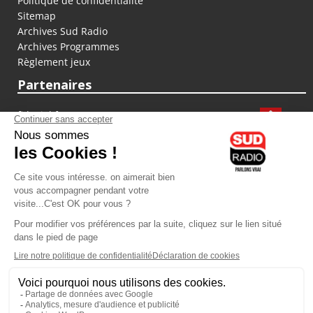
Politique de confidentialité
Sitemap
Archives Sud Radio
Archives Programmes
Règlement jeux
Partenaires
fiducial.fr
lyoncapitale.fr
olympique-et-lyonnais.com
L'application Iphone / Android
Téléchargez l'application
Les cookies
Gestion des cookies