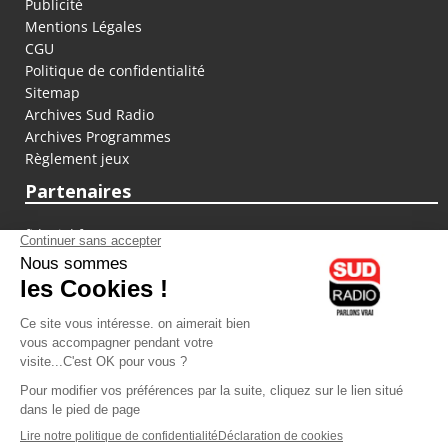
Publicité
Mentions Légales
CGU
Politique de confidentialité
Sitemap
Archives Sud Radio
Archives Programmes
Règlement jeux
Partenaires
fiducial.fr
lyoncapitale.fr
olympique-et-lyonnais.com
L'application Iphone / Android
Téléchargez l'application
Les cookies