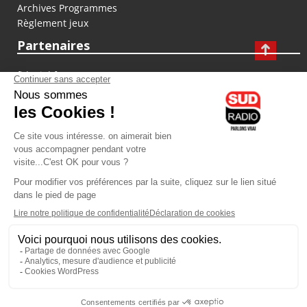
Archives Programmes
Règlement jeux
Partenaires
fiducial.fr
lyoncapitale.fr
olympique-et-lyonnais.com
L'application Iphone / Android
Téléchargez l'application
Les cookies
Gestion des cookies
Crédit photos : ©Sud Radio / Pierre Olivier