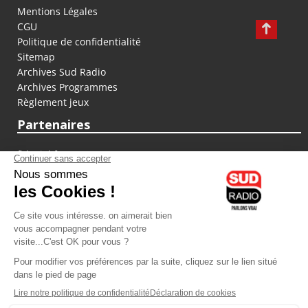
Mentions Légales
CGU
Politique de confidentialité
Sitemap
Archives Sud Radio
Archives Programmes
Règlement jeux
Partenaires
fiducial.fr
lyoncapitale.fr
olympique-et-lyonnais.com
L'application Iphone / Android
Téléchargez l'application
Les cookies