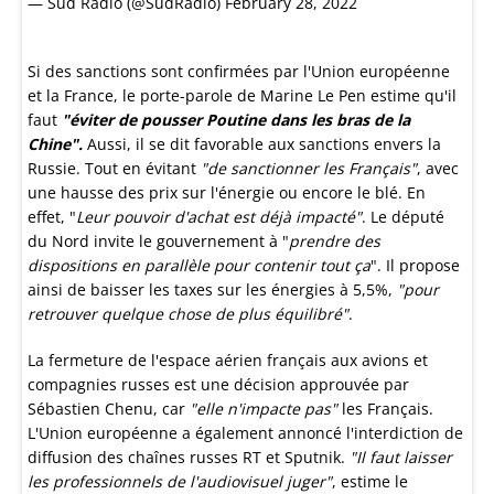
— Sud Radio (@SudRadio)
February 28, 2022
Si des sanctions sont confirmées par l'Union européenne
et la France, le porte-parole de Marine Le Pen estime qu'il
faut
"éviter de pousser Poutine dans les bras de la
Chine".
Aussi, il se dit favorable aux sanctions envers la
Russie. Tout en évitant
"de sanctionner les Français"
, avec
une hausse des prix sur l'énergie ou encore le blé. En
effet, "
Leur pouvoir d'achat est déjà impacté"
. Le député
du Nord invite le gouvernement à "
prendre des
dispositions en parallèle pour contenir tout ça
". Il propose
ainsi de baisser les taxes sur les énergies à 5,5%,
"pour
retrouver quelque chose de plus équilibré"
.
La fermeture de l'espace aérien français aux avions et
compagnies russes est une décision approuvée par
Sébastien Chenu, car
"elle n'impacte pas"
les Français.
L'Union européenne a également annoncé l'interdiction de
diffusion des chaînes russes RT et Sputnik.
"Il faut laisser
les professionnels de l'audiovisuel juger"
, estime le