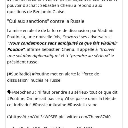
pouvoir d'achat
:
Sébastien Chenu
a répondu aux
questions de Benjamin Glaise.
"Oui aux sanctions" contre la Russie
La mise en alerte de la force de dissuasion par Vladimir
Poutine a, une nouvelle fois,
"surpris"
ses adversaires.
"Nous condamnons sans ambiguïté ce que fait Vladimir
Poutine"
, affirme Sébastien Chenu. Il appelle à
"trouver
une solution diplomatique"
et à
"prendre au sérieux"
le
président russe.
[
#SudRadio
]
#Poutine
met en alerte la "force de
dissuasion" nucléaire russe
🗣
@sebchenu
: "Il faut prendre au sérieux tout ce que dit
#Poutine
. On ne sait pas ce qu'il se passe dans la tête de
cet individu"
#Russie
#Ukraine
#RussieUkraine
📺
https://t.co/YAL3cWPSPE
pic.twitter.com/ZheVo87Vl0