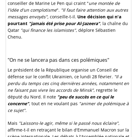
conseiller de Marine Le Pen qui craint "
une montée de
l'idée d'un complotisme
".
"Il faut faire attention aux autres
messages envoyés",
conseille-t-il.
Une décision qui n'a
pourtant
"jamais été prise pour Al-Jazeera"
, la chaîne du
Qatar
"qui finance les islamistes"
, déplore Sébastien
Chenu.
"On ne se lancera pas dans ces polémiques"
Le président de la République organise un Conseil de
défense sur le conflit Ukrainien, ce lundi 28 février.
"Il a
perdu du temps ces cinq dernières années, notamment en
ne faisant pas vivre les accords de Minsk"
, regrette le
député du Nord. Il note
"peu de succès en ce qui le
concerne"
, tout en ne voulant pas
"animer de polémique à
ce sujet".
Mais
"Laissons-le agir, même si le passé nous éclaire"
,
affirme-t-il en retraçant le bilan d'Emmanuel Macron sur la
scène internationale. Les débats à l'Assemblée nationale et