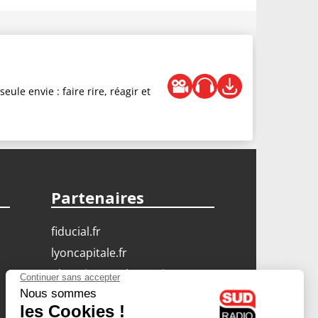
ule envie : faire rire, réagir et
Partenaires
fiducial.fr
lyoncapitale.fr
olympique-et-lyonnais.com