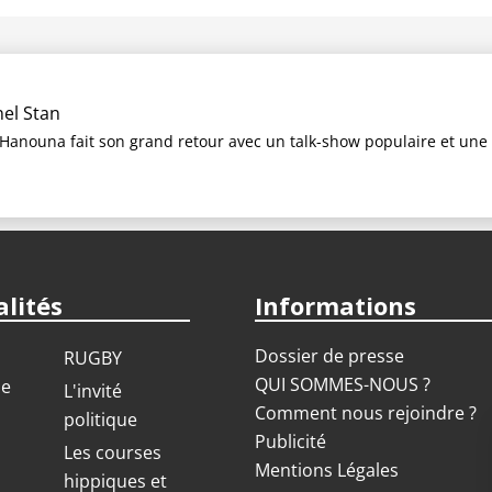
nel Stan
 Hanouna fait son grand retour avec un talk-show populaire et une se
lités
Informations
Dossier de presse
RUGBY
QUI SOMMES-NOUS ?
ue
L'invité
Comment nous rejoindre ?
politique
Publicité
S
Les courses
Mentions Légales
hippiques et