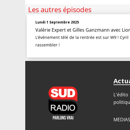
Les autres épisodes
Lundi 1 Septembre 2025
Valérie Expert et Gilles Ganzmann
avec Lio
L’événement télé de la rentrée est sur W9 ! Cyril
rassembler !
Actua
L'édito
politiq
MEDIA