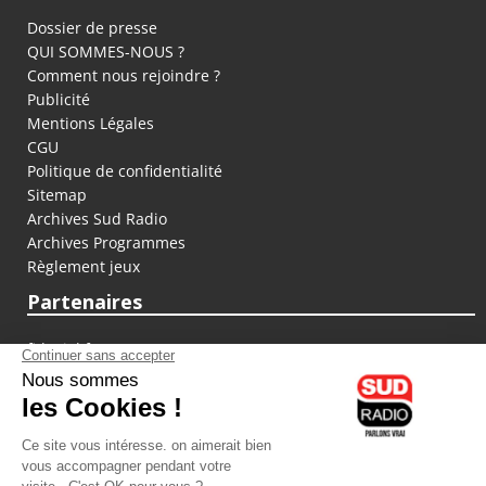
Dossier de presse
QUI SOMMES-NOUS ?
Comment nous rejoindre ?
Publicité
Mentions Légales
CGU
Politique de confidentialité
Sitemap
Archives Sud Radio
Archives Programmes
Règlement jeux
Partenaires
fiducial.fr
lyoncapitale.fr
olympique-et-lyonnais.com
L'application Iphone / Android