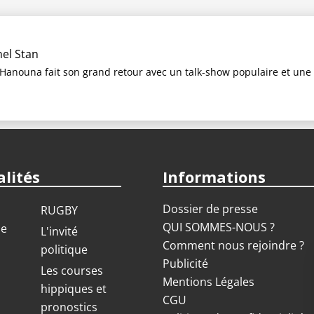
nel Stan
 Hanouna fait son grand retour avec un talk-show populaire et une se
lités
Informations
Dossier de presse
RUGBY
QUI SOMMES-NOUS ?
ue
L'invité
Comment nous rejoindre ?
politique
Publicité
S
Les courses
Mentions Légales
hippiques et
CGU
pronostics