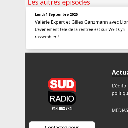
Les autres épisodes
Lundi 1 Septembre 2025
Valérie Expert et Gilles Ganzmann
avec Lio
L’événement télé de la rentrée est sur W9 ! Cyril
rassembler !
Actua
L'édito
politiq
MEDIA
Contactez nous