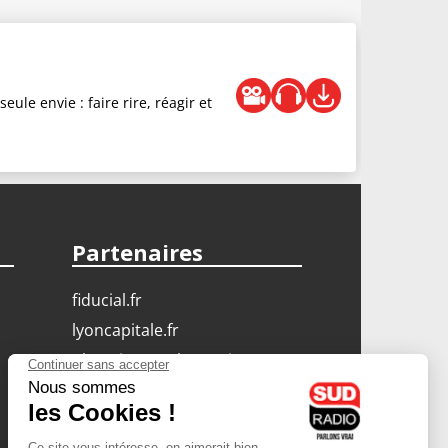
ule envie : faire rire, réagir et
Partenaires
fiducial.fr
lyoncapitale.fr
olympique-et-lyonnais.com
L'application Iphone