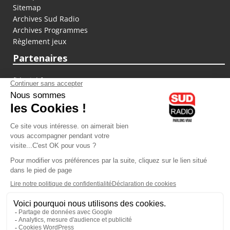
Sitemap
Archives Sud Radio
Archives Programmes
Règlement jeux
Partenaires
fiducial.fr
lyoncapitale.fr
olympique-et-lyonnais.com
L'application Iphone / Android
Téléchargez l'application
Les cookies
Gestion des cookies
Crédit photos : ©Sud Radio / Pierre Olivier