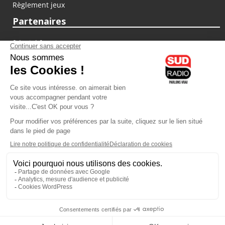
Règlement jeux
Partenaires
fiducial.fr
lyoncapitale.fr
olympique-et-lyonnais.com
L'application Iphone / Android
Téléchargez l'application
Les cookies
Gestion des cookies
Crédit photos : ©Sud Radio / Pierre Olivier
02H00
-
03H00
03H00 - 06H00
Jacques Pessis
Noémie Halioua