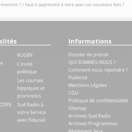
révention ? / Faut-il apprendre à vivre avec ces nouveaux étés ?
lités
Informations
Dossier de presse
RUGBY
QUI SOMMES-NOUS ?
ue
L'invité
Comment nous rejoindre ?
politique
Publicité
S
Les courses
Mentions Légales
hippiques et
CGU
pronostics
Politique de confidentialité
COPE
Sud Radio à
Sitemap
votre Service
Archives Sud Radio
avec Fiducial
Archives Programmes
Règlement jeux