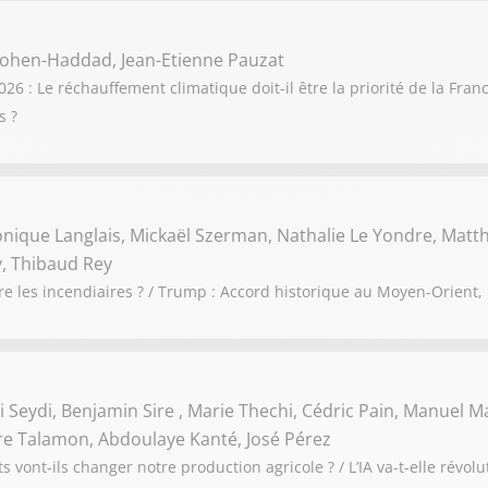
ohen-Haddad, Jean-Etienne Pauzat
 : Le réchauffement climatique doit-il être la priorité de la France
s ?
onique Langlais, Mickaël Szerman, Nathalie Le Yondre, Matth
, Thibaud Rey
re les incendiaires ? / Trump : Accord historique au Moyen-Orient,
 Seydi, Benjamin Sire , Marie Thechi, Cédric Pain, Manuel Ma
rre Talamon, Abdoulaye Kanté, José Pérez
 vont-ils changer notre production agricole ? / L’IA va-t-elle révolu