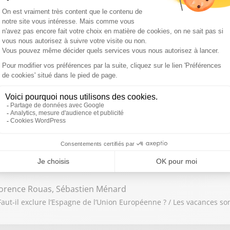
nté, Sarah Barukh
raignez-vous une ingérence étrangère avant la présidentielle ? / Ê
e Rouillon, Sébastien Ménard
6 : Violences contre les femmes : la détention provisoire doit-elle
orence Rouas, Sébastien Ménard
aut-il exclure l’Espagne de l’Union Européenne ? / Les vacances so