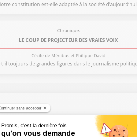
otre constitution est-elle adaptée à la société d’aujourd’hui
Chronique:
LE COUP DE PROJECTEUR DES VRAIES VOIX
Cécile de Ménibus et Philippe David
-t-il toujours de grandes figures dans le journalisme politiq
Boudet, Emilie Perrier
le une menace pour l’OTAN ? / Notre patrimoine est-il assez protég