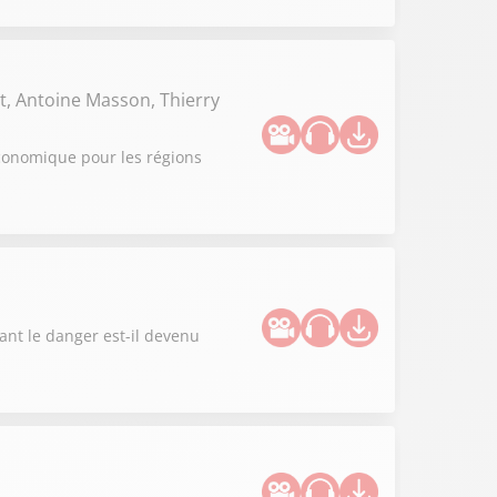
t, Antoine Masson, Thierry
 économique pour les régions
ant le danger est-il devenu