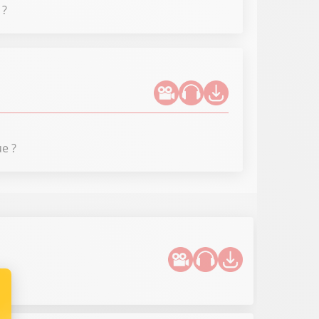
 ?
ue ?
é ?