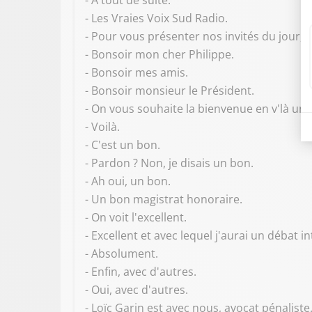
- A tout de suite.
- Les Vraies Voix Sud Radio.
- Pour vous présenter nos invités du jour, P
- Bonsoir mon cher Philippe.
- Bonsoir mes amis.
- Bonsoir monsieur le Président.
- On vous souhaite la bienvenue en v'là un
- Voilà.
- C'est un bon.
- Pardon ? Non, je disais un bon.
- Ah oui, un bon.
- Un bon magistrat honoraire.
- On voit l'excellent.
- Excellent et avec lequel j'aurai un débat i
- Absolument.
- Enfin, avec d'autres.
- Oui, avec d'autres.
- Loïc Garin est avec nous, avocat pénaliste