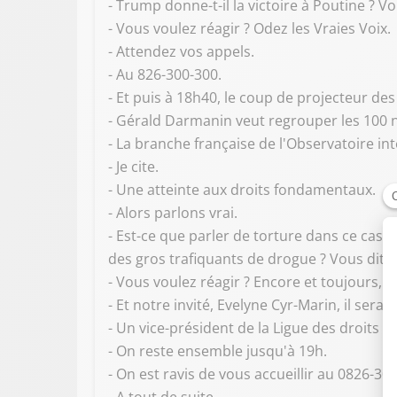
- Trump donne-t-il la victoire à Poutine ? V
- Vous voulez réagir ? Odez les Vraies Voix.
- Attendez vos appels.
- Au 826-300-300.
- Et puis à 18h40, le coup de projecteur des
- Gérald Darmanin veut regrouper les 100 
- La branche française de l'Observatoire in
- Je cite.
- Une atteinte aux droits fondamentaux.
- Alors parlons vrai.
- Est-ce que parler de torture dans ce cas 
des gros trafiquants de drogue ? Vous dites
- Vous voulez réagir ? Encore et toujours, l
- Et notre invité, Evelyne Cyr-Marin, il sera 
- Un vice-président de la Ligue des droits 
- On reste ensemble jusqu'à 19h.
- On est ravis de vous accueillir au 0826-30