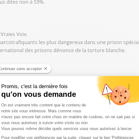
ous dites non à 59%.
 Vraies Voix.
narcotrafiquants les plus dangereux dans une prison spécia
ternational des prisons dénonce de la torture blanche.
vous semble outrancier ? Et à la question Darmanin a-t-il rai
 oui à 93%.
e 0826-300-300.
avec nous.
de l'homme et magistrate honoraire.
0-300.