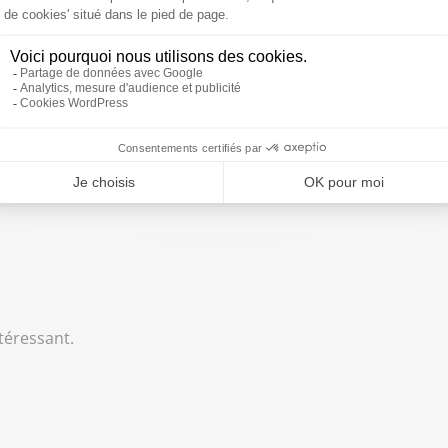
hilippe Bilger est avec nous.
 autre magistrat honoraire, bien entendu.
ntéressant.
.