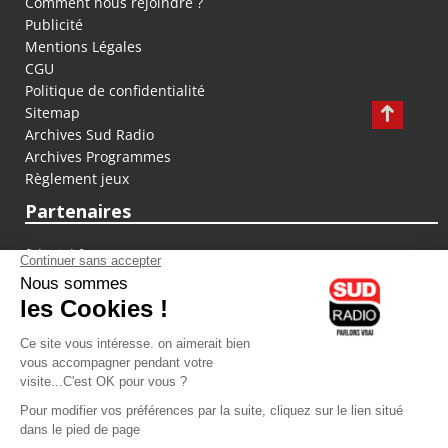
Comment nous rejoindre ?
Publicité
Mentions Légales
CGU
Politique de confidentialité
Sitemap
Archives Sud Radio
Archives Programmes
Règlement jeux
Partenaires
fiducial.fr
lyoncapitale.fr
olympique-et-lyonnais.com
L'application Iphone / Android
Téléchargez l'application
Les cookies