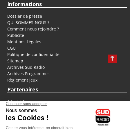
Informations
Dossier de presse
QUI SOMMES-NOUS ?
Comment nous rejoindre ?
Publicité
Mentions Légales
CGU
Politique de confidentialité
Sitemap
Archives Sud Radio
Archives Programmes
Règlement jeux
Partenaires
fiducial.fr
lyoncapitale.fr
olympique-et-lyonnais.com
L'application Iphone / Android