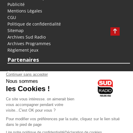
Publicité
Mentions Légales
CGU
Politique de confidentialité
Sitemap
Archives Sud Radio
Archives Programmes
Règlement jeux
Partenaires
fiducial.fr
lyoncapitale.fr
olympique-et-lyonnais.com
L'application Iphone / Android
Téléchargez l'application
Les cookies