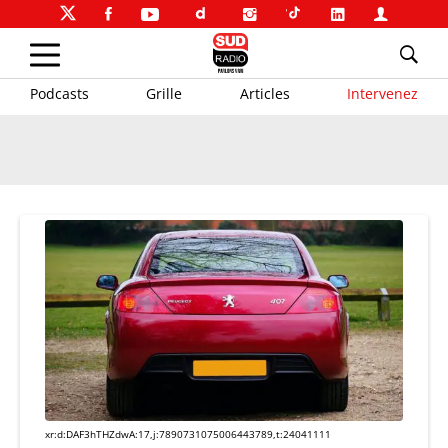
Podcasts
Grille
Articles
Intervenez
xr:d:DAF3hTHZdwA:17,j:7890731075006443789,t:24041111