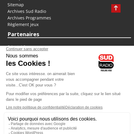
Sitemap
Archives Sud Radio
Archives Programmes
Règlement jeux
Partenaires
fiducial.fr
lyoncapitale.fr
olympique-et-lyonnais.com
L'application Iphone / Android
Téléchargez l'application
Les cookies
Gestion des cookies
Crédit photos : ©Sud Radio / Pierre Olivier