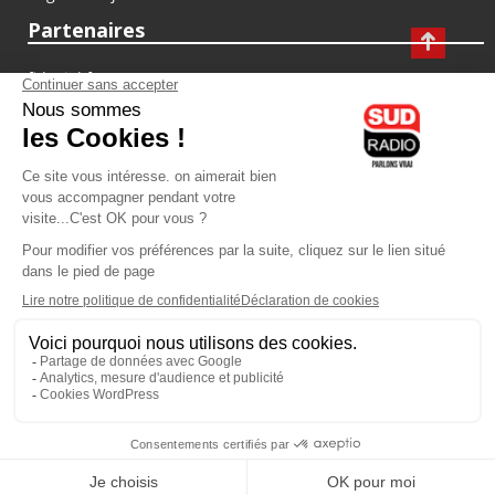
Partenaires
fiducial.fr
lyoncapitale.fr
olympique-et-lyonnais.com
L'application Iphone / Android
Téléchargez l'application
Les cookies
Gestion des cookies
Crédit photos : ©Sud Radio / Pierre Olivier
14H30
-
15H00
15H00 - 15H30
Vanessa Perez
Muriel Reus
Le numérique pour tous
La force de l'engagement