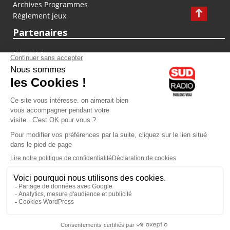
Archives Programmes
Règlement jeux
Partenaires
fiducial.fr
lyoncapitale.fr
olympique-et-lyonnais.com
L'application Iphone / Android
Téléchargez l'application
Les cookies
Gestion des cookies
Crédit photos : ©Sud Radio / Pierre Olivier