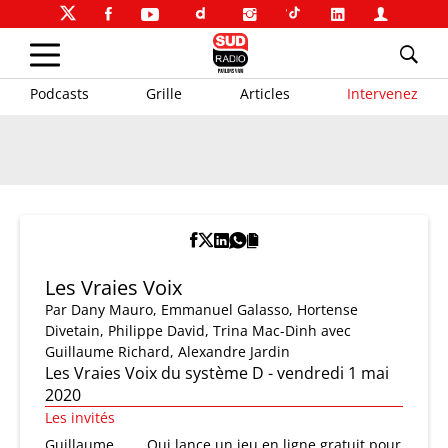
Podcasts
Grille
Articles
Intervenez
Les Vraies Voix
Par
Dany Mauro
,
Emmanuel Galasso
,
Hortense
Divetain
,
Philippe David
,
Trina Mac-Dinh
avec
Guillaume Richard, Alexandre Jardin
Les Vraies Voix du système D - vendredi 1 mai
2020
Les invités
Guillaume
Qui lance un jeu en ligne gratuit pour