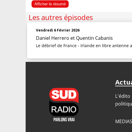
Afficher le résumé
Les autres épisodes
Vendredi 6 Février 2026
Daniel Herrero
et
Quentin Cabanis
Le débrief de France - Irlande en libre antenne 
Actua
L'édito
politiq
MEDIA