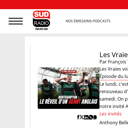
NOS ÉMISSIONS-PODCASTS
Les Vrai
Par
François 
Les Vraies vo
Épisode du l
Le lundi, c'e
renouveau d'
samedi. On p
notre invité
Les invités
Anthony Bell