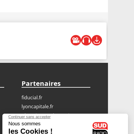
Partenaires
fiducial.fr
lyoncapitale.fr
olympique-et-lyonnais.com