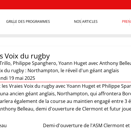
GRILLE DES PROGRAMMES
NOS ARTICLES
PREN
es Voix du rugby
Trillo
,
Philippe Spanghero
,
Yoann Huget
avec Anthony Belle
ix du rugby : Northampton, le réveil d'un géant anglais
undi 19 mai 2025
st les Vraies Voix du rugby avec Yoann Huget et Philippe Sp
una ancien géant anglais, Northampton, qui affrontera Bo
arlera également de la course au maintien engagé entre 3 é
 Anthony Belleau, demi d'ouverture de Clermont et futur jo
eau
Demi-d'ouverture de l'ASM Clermont et