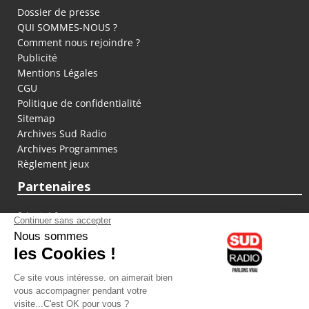
Dossier de presse
QUI SOMMES-NOUS ?
Comment nous rejoindre ?
Publicité
Mentions Légales
CGU
Politique de confidentialité
Sitemap
Archives Sud Radio
Archives Programmes
Règlement jeux
Partenaires
fiducial.fr
lyoncapitale.fr
olympique-et-lyonnais.com
L'application Iphone / Android