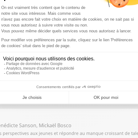
hristophe Debien, Yves Chardard
 transition écologique. Derrière ce mot, on parle de métiers très con
rnard Martinot, Julien Leclercq
 plus ou moins régulier : la semaine de travail de 4 jours. Un sujet
 de suite !
énédicte Sanson, Mickaël Bosco
 des perspectives aux jeunes et répondre au manque croissant de tal