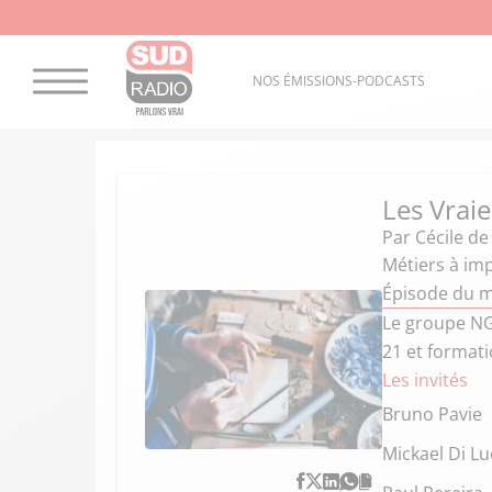
NOS ÉMISSIONS-PODCASTS
Les Vraie
Par
Cécile de
Métiers à imp
Épisode du m
Le groupe NG
21 et formati
Les invités
Bruno Pavie
Mickael Di Lu