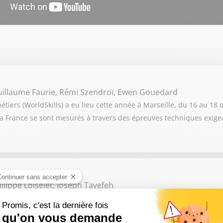
uillaume Faurie, Rémi Szendroï, Ewen Gouedard
tiers (WorldSkills) a eu lieu cette année à Marseille, du 16 au 18 
a France se sont mesurés à travers des épreuves techniques exigean
ilippe Loiselet, Joseph Tayefeh
un peu les mal aimés de la société française, alors qu’ils sont indis
és, l’entreprise est-elle le principal vecteur de cohésion sociale 