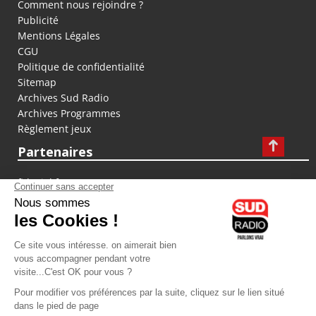
Comment nous rejoindre ?
Publicité
Mentions Légales
CGU
Politique de confidentialité
Sitemap
Archives Sud Radio
Archives Programmes
Règlement jeux
Partenaires
fiducial.fr
lyoncapitale.fr
olympique-et-lyonnais.com
L'application Iphone / Android
Téléchargez l'application