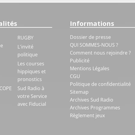
lités
Informations
Dossier de presse
RUGBY
QUI SOMMES-NOUS ?
ue
L'invité
Comment nous rejoindre ?
politique
Publicité
S
Les courses
Mentions Légales
hippiques et
CGU
pronostics
Politique de confidentialité
COPE
Sud Radio à
Sitemap
votre Service
Archives Sud Radio
avec Fiducial
Archives Programmes
Règlement jeux