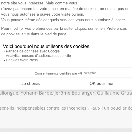
, Thibaud Rey
re les incendiaires ? / Trump : Accord historique au Moyen-Orient,
 Seydi, Benjamin Sire , Marie Thechi, Cédric Pain, Manuel Ma
rre Talamon, Abdoulaye Kanté, José Pérez
 vont-ils changer notre production agricole ? / L’IA va-t-elle révolu
Ballongue, Yohann Barbe, Jérôme Boulanger, Guillaume Grua
sont-ils indispensables contre les incendies ? Faut-il un bouclier