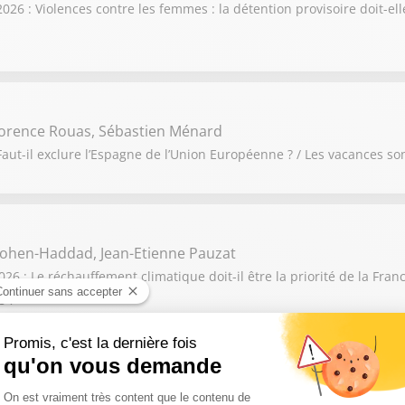
6 : Violences contre les femmes : la détention provisoire doit-elle
orence Rouas, Sébastien Ménard
aut-il exclure l’Espagne de l’Union Européenne ? / Les vacances so
ohen-Haddad, Jean-Etienne Pauzat
 : Le réchauffement climatique doit-il être la priorité de la France
s ?
onique Langlais, Mickaël Szerman, Nathalie Le Yondre, Matth