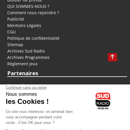
QUI SOMMES-NOUS ?
Comment nous rejoindre ?
Publicité
Mentions Légales
CGU
Politique de confidentialité
Sitemap
Archives Sud Radio
Archives Programmes
Règlement jeux
Partenaires
fiducial.fr
lyoncapitale.fr
olympique-et-lyonnais.com
L'application Iphone / Android
Téléchargez l'application