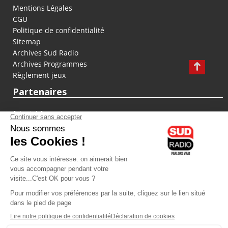
Mentions Légales
CGU
Politique de confidentialité
Sitemap
Archives Sud Radio
Archives Programmes
Règlement jeux
Partenaires
fiducial.fr
lyoncapitale.fr
olympique-et-lyonnais.com
L'application Iphone / Android
Téléchargez l'application
Les cookies