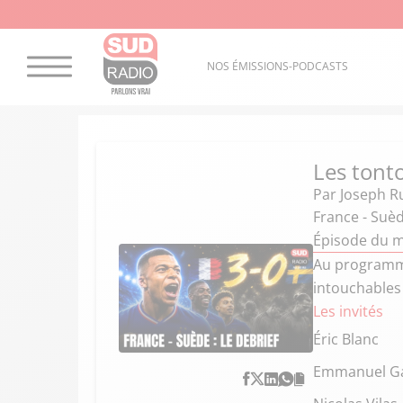
NOS ÉMISSIONS-PODCASTS
Les tont
Par
Joseph R
France - Suèd
Épisode du me
Au programme 
intouchables
Les invités
Éric Blanc
Emmanuel Ga