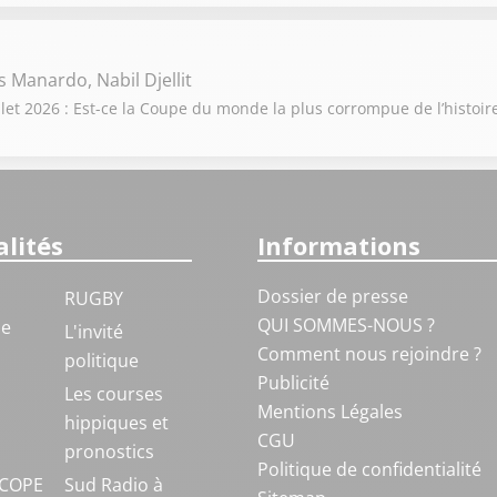
s Manardo, Nabil Djellit
t 2026 : Est-ce la Coupe du monde la plus corrompue de l’histoire
lités
Informations
Dossier de presse
RUGBY
QUI SOMMES-NOUS ?
ue
L'invité
Comment nous rejoindre ?
politique
Publicité
S
Les courses
Mentions Légales
hippiques et
CGU
pronostics
Politique de confidentialité
COPE
Sud Radio à