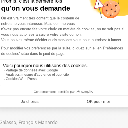
? / Catastrophe à Dallas : Qui est responsable ? / Deschamps est-il
las, Rodolphe Michaux-Tapie
gne / Preview France - Espagne : L’Espagne favorite ? / Preview Angle
 Emmanuel Galasso
t 2026 : France - Espagne : du 50-50 ? Angleterre - Argentine : Bel
 Galasso, François Manardo