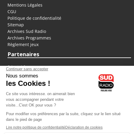
Mentions Légales
CGU
Politique de confidentialité
Sitemap
Archives Sud Radio
Archives Programmes
Règlement jeux
Partenaires
fiducial.fr
lyoncapitale.fr
olympique-et-lyonnais.com
L'application Iphone / Android
Téléchargez l'application
Les cookies