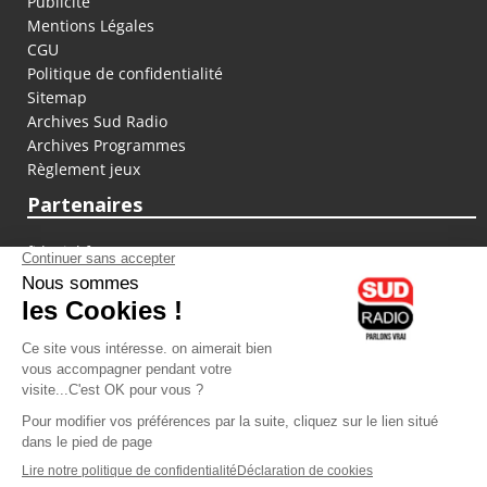
Publicité
Mentions Légales
CGU
Politique de confidentialité
Sitemap
Archives Sud Radio
Archives Programmes
Règlement jeux
Partenaires
fiducial.fr
lyoncapitale.fr
olympique-et-lyonnais.com
L'application Iphone / Android
Téléchargez l'application
Les cookies