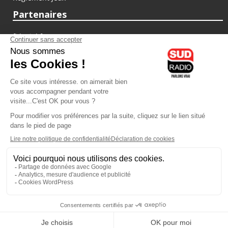
Partenaires
fiducial.fr
lyoncapitale.fr
olympique-et-lyonnais.com
L'application Iphone / Android
Téléchargez l'application
Les cookies
Gestion des cookies
Crédit photos : ©Sud Radio / Pierre Olivier
07H00
-
10H00
10H00 - 13H00
Jacques Cardoze
Noémie Halioua
Le Grand Matin
Les débats de l'été