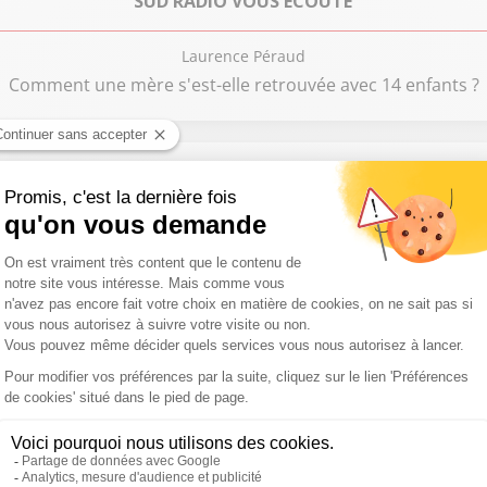
SUD RADIO VOUS ÉCOUTE
Laurence Péraud
Comment une mère s'est-elle retrouvée avec 14 enfants ?
Chronique:
DÉTOURS DE VACANCES
Laurence Péraud
Quand les cabanes se mélangent au château
Chronique:
LA TABLE DE L'ÉTÉ
Laurence Péraud