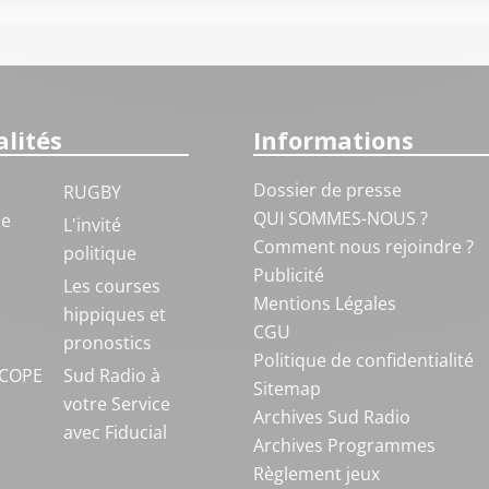
lités
Informations
Dossier de presse
RUGBY
QUI SOMMES-NOUS ?
ue
L'invité
Comment nous rejoindre ?
politique
Publicité
S
Les courses
Mentions Légales
hippiques et
CGU
pronostics
Politique de confidentialité
COPE
Sud Radio à
Sitemap
votre Service
Archives Sud Radio
avec Fiducial
Archives Programmes
Règlement jeux