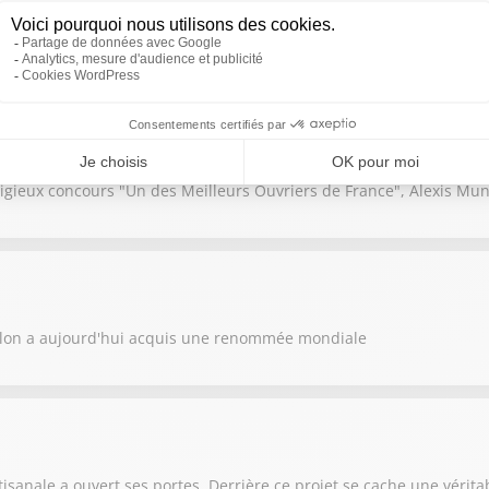
ruches et faire face à des récoltes de miel en baisse : le métier d'ap
igieux concours "Un des Meilleurs Ouvriers de France", Alexis Mu
llon a aujourd'hui acquis une renommée mondiale
anale a ouvert ses portes. Derrière ce projet se cache une véritab