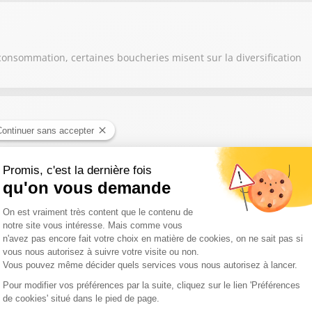
consommation, certaines boucheries misent sur la diversification
nte à lui seul le savoir-faire de toute une région
s, les éleveurs et agriculteurs s'adaptent en modifiant leurs prati