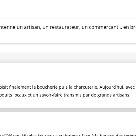
tenne un artisan, un restaurateur, un commerçant... en bref
it finalement la boucherie puis la charcuterie. Aujourd’hui, avec so
oduits locaux et un savoir-faire transmis par de grands artisans.
e d’Oléron, Nicolas Mureau a su innover face à la hausse des temp