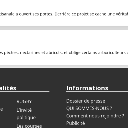
anale a ouvert ses portes. Derrière ce projet se cache une véritab
s pêches, nectarines et abricots, et oblige certains arboriculteurs 
lités
Informations
Dossier de presse
RUGBY
QUI SOMMES-NOUS ?
ue
L'invité
Comment nous rejoindre ?
politique
Publicité
S
Les courses